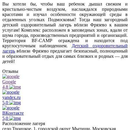
Вы хотели бы, чтобы ваш ребенок дышал свежим и
кристально-чистым воздухом, наслаждался природными
красотами и изучал особенности окружающей среды в
отдаленных уголках Подмосковья? Тогда наш загородный
детский оздоровительный лагерь вблизи Фрязево к вашим
услугам! Комплекс расположен в заповедных зонах, вдали от
шума города, производственных предприятий и организаций.
Территория BF-CAMP ограждена и находится под
круглосуточным наблюдением.
Детский оздоровительный
лагерь
вблизи Фрязево предлагает безопасный, полноценный
и образовательный отдых для самых близких и родных — для
детей!
Отзывы
Google
4,8
yandex.ru
5,0
ВКонтакте
5,0
Расположение лагеря
село Троицкое, 1, городской округ Мытищи, Московская