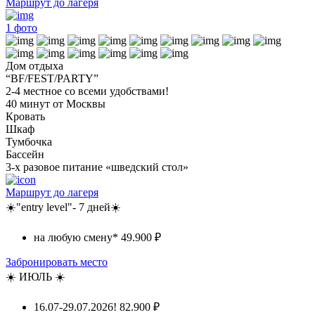
Маршрут до лагеря
1
фото
Дом отдыха
“BF/FEST/PARTY”
2-4 местное со всеми удобствами!
40 минут от Москвы
Кровать
Шкаф
Тумбочка
Бассейн
3-х разовое питание «шведский стол»
Маршрут до лагеря
☀️"entry level"- 7 дней☀️
на любую смену*
49.900 ₽
Забронировать место
☀️ ИЮЛЬ ☀️
16.07-29.07.2026!
82.900 ₽