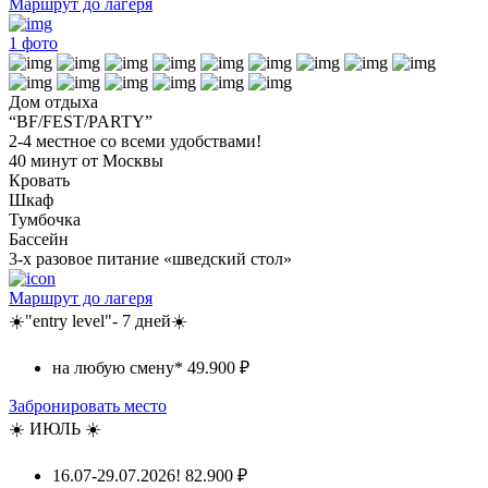
Маршрут до лагеря
1
фото
Дом отдыха
“BF/FEST/PARTY”
2-4 местное со всеми удобствами!
40 минут от Москвы
Кровать
Шкаф
Тумбочка
Бассейн
3-х разовое питание «шведский стол»
Маршрут до лагеря
☀️"entry level"- 7 дней☀️
на любую смену*
49.900 ₽
Забронировать место
☀️ ИЮЛЬ ☀️
16.07-29.07.2026!
82.900 ₽