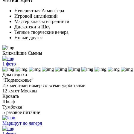
Что вас ждет:
Невероятная Атмосфера
Игровой английский
Мастер классы и тренинги
Дискотеки и Шоу
Теплые творческие вечера
Новые друзья
Ближайшие Смены
1
фото
Дом отдыха
“Подмосковье”
2-х местный номер со всеми удобствами
12 км от Москвы
Кровать
Шкаф
Тумбочка
5-разовое питание
Маршрут до лагеря
1
фото