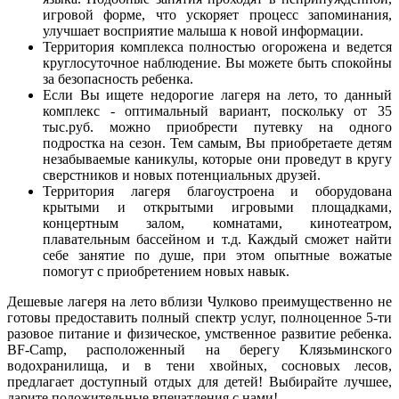
игровой форме, что ускоряет процесс запоминания,
улучшает восприятие малыша к новой информации.
Территория комплекса полностью огорожена и ведется
круглосуточное наблюдение. Вы можете быть спокойны
за безопасность ребенка.
Если Вы ищете недорогие лагеря на лето, то данный
комплекс - оптимальный вариант, поскольку от 35
тыс.руб. можно приобрести путевку на одного
подростка на сезон. Тем самым, Вы приобретаете детям
незабываемые каникулы, которые они проведут в кругу
сверстников и новых потенциальных друзей.
Территория лагеря благоустроена и оборудована
крытыми и открытыми игровыми площадками,
концертным залом, комнатами, кинотеатром,
плавательным бассейном и т.д. Каждый сможет найти
себе занятие по душе, при этом опытные вожатые
помогут с приобретением новых навык.
Дешевые лагеря на лето вблизи Чулково преимущественно не
готовы предоставить полный спектр услуг, полноценное 5-ти
разовое питание и физическое, умственное развитие ребенка.
BF-Camp, расположенный на берегу Клязьминского
водохранилища, и в тени хвойных, сосновых лесов,
предлагает доступный отдых для детей! Выбирайте лучшее,
дарите положительные впечатления с нами!