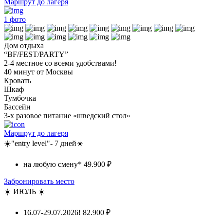
Маршрут до лагеря
1
фото
Дом отдыха
“BF/FEST/PARTY”
2-4 местное со всеми удобствами!
40 минут от Москвы
Кровать
Шкаф
Тумбочка
Бассейн
3-х разовое питание «шведский стол»
Маршрут до лагеря
☀️"entry level"- 7 дней☀️
на любую смену*
49.900 ₽
Забронировать место
☀️ ИЮЛЬ ☀️
16.07-29.07.2026!
82.900 ₽