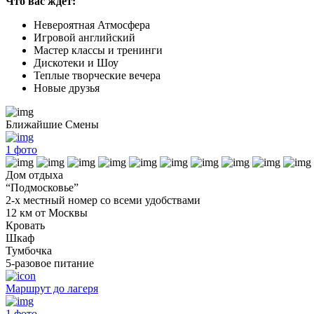
Что вас ждет:
Невероятная Атмосфера
Игровой английский
Мастер классы и тренинги
Дискотеки и Шоу
Теплые творческие вечера
Новые друзья
Ближайшие Смены
1
фото
Дом отдыха
“Подмосковье”
2-х местный номер со всеми удобствами
12 км от Москвы
Кровать
Шкаф
Тумбочка
5-разовое питание
Маршрут до лагеря
1
фото