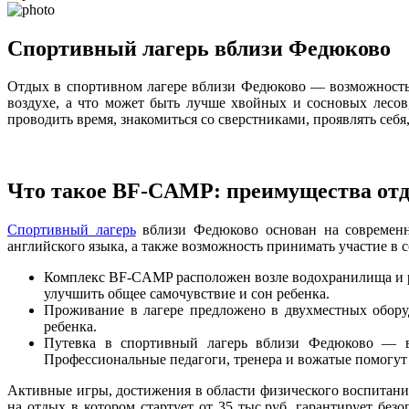
Спортивный лагерь вблизи Федюково
Отдых в спортивном лагере вблизи Федюково — возможность а
воздухе, а что может быть лучше хвойных и сосновых лесо
проводить время, знакомиться со сверстниками, проявлять себя,
Что такое BF-CAMP: преимущества от
Спортивный лагерь
вблизи Федюково основан на современны
английского языка, а также возможность принимать участие в
Комплекс BF-CAMP расположен возле водохранилища и ра
улучшить общее самочувствие и сон ребенка.
Проживание в лагере предложено в двухместных обору
ребенка.
Путевка в спортивный лагерь вблизи Федюково — во
Профессиональные педагоги, тренера и вожатые помогут 
Активные игры, достижения в области физического воспитани
на отдых в котором стартует от 35 тыс.руб. гарантирует без