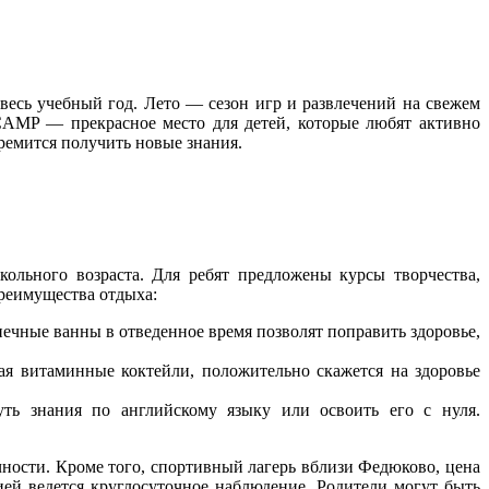
весь учебный год. Лето — сезон игр и развлечений на свежем
CAMP — прекрасное место для детей, которые любят активно
тремится получить новые знания.
льного возраста. Для ребят предложены курсы творчества,
Преимущества отдыха:
чные ванны в отведенное время позволят поправить здоровье,
ая витаминные коктейли, положительно скажется на здоровье
ть знания по английскому языку или освоить его с нуля.
ности. Кроме того, спортивный лагерь вблизи Федюково, цена
рией ведется круглосуточное наблюдение. Родители могут быть