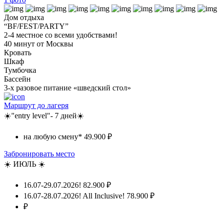
Дом отдыха
“BF/FEST/PARTY”
2-4 местное со всеми удобствами!
40 минут от Москвы
Кровать
Шкаф
Тумбочка
Бассейн
3-х разовое питание «шведский стол»
Маршрут до лагеря
☀️"entry level"- 7 дней☀️
на любую смену*
49.900 ₽
Забронировать место
☀️ ИЮЛЬ ☀️
16.07-29.07.2026!
82.900 ₽
16.07-28.07.2026! All Inclusive!
78.900 ₽
₽