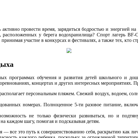
ктивно провести время, зарядиться бодростью и энергией на 
в, расположенных у берега водохранилища? Спорт лагерь BF-
 принимая участие в конкурсах и фестивалях, а также тех, кто с
дыха
х программах обучения и развития детей школьного и дошко
 соревнованиях, концертах и других интересных мероприятиях. 
сполагает персональным пляжем. Свежий воздух, водоем, солне
дованных номерах. Полноценное 5-ти разовое питание, включ
зможность не только физически развиваться, но и подтяну
на каждом шагу, помогая и подсказывая детям.
я — все это путь к совершенствованию себя, раскрытию как лич
опасность каждого ребенка, поскольку за огражденной террито