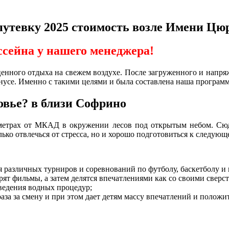
путевку 2025 стоимость возле Имени Цю
ссейна у нашего менеджера!
енного отдыха на свежем воздухе. После загруженного и напряж
онусе. Именно с такими целями и была составлена наша программ
овье? в близи Софрино
ометрах от МКАД в окружении лесов под открытым небом. Сюда
ько отвлечься от стресса, но и хорошо подготовиться к следующ
азличных турниров и соревнований по футболу, баскетболу и 
рят фильмы, а затем делятся впечатлениями как со своими сверс
ведения водных процедур;
раза за смену и при этом дает детям массу впечатлений и полож