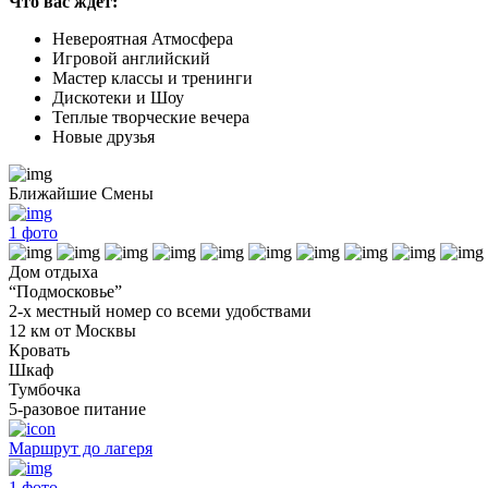
Что вас ждет:
Невероятная Атмосфера
Игровой английский
Мастер классы и тренинги
Дискотеки и Шоу
Теплые творческие вечера
Новые друзья
Ближайшие Смены
1
фото
Дом отдыха
“Подмосковье”
2-х местный номер со всеми удобствами
12 км от Москвы
Кровать
Шкаф
Тумбочка
5-разовое питание
Маршрут до лагеря
1
фото