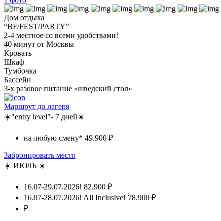
Дом отдыха
“BF/FEST/PARTY”
2-4 местное со всеми удобствами!
40 минут от Москвы
Кровать
Шкаф
Тумбочка
Бассейн
3-х разовое питание «шведский стол»
Маршрут до лагеря
☀️"entry level"- 7 дней☀️
на любую смену*
49.900 ₽
Забронировать место
☀️ ИЮЛЬ ☀️
16.07-29.07.2026!
82.900 ₽
16.07-28.07.2026! All Inclusive!
78.900 ₽
₽