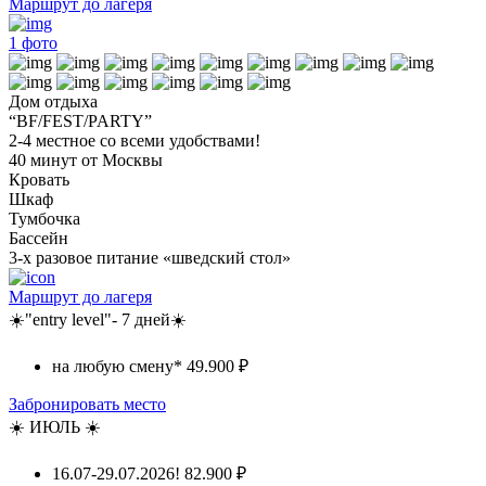
Маршрут до лагеря
1
фото
Дом отдыха
“BF/FEST/PARTY”
2-4 местное со всеми удобствами!
40 минут от Москвы
Кровать
Шкаф
Тумбочка
Бассейн
3-х разовое питание «шведский стол»
Маршрут до лагеря
☀️"entry level"- 7 дней☀️
на любую смену*
49.900 ₽
Забронировать место
☀️ ИЮЛЬ ☀️
16.07-29.07.2026!
82.900 ₽