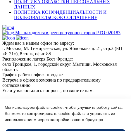
ПОЛИТИКА ОБРАБОТКИ ПЕРСОНАЛЬНЫХ
ДАННЫХ
ПОЛИТИКА КОНФИДЕНЦИАЛЬНОСТИ И
ПОЛЬЗОВАТЕЛЬСКОЕ СОГЛАШЕНИЕ
Мы находимся в реестре туроператоров РТО 020183
Ждем вас в нашем офисе по адресу:
г. Москва, М. Тимирязевская, ул. Яблочкова д. 21, стр.3 (БЦ
«Я 21»), 8 этаж, офис 8S
Расположение лагеря Бест Френдс:
село Троицкое, 1, городской округ Мытищи, Московская
область
График работы офиса продаж:
Встреча в офисе возможна по предварительному
согласованию.
Если у вас остались вопросы, позвоните нам:
+7(966)189 04 57
+7 (964) 618 21 17
Мы используем файлы cookie, чтобы улучшить работу сайта.
Вы можете контролировать cookie-файлы и управлять их
использованием через настройки вашего браузера.
Или пишите нам на почту:
info@bf-camp.ru