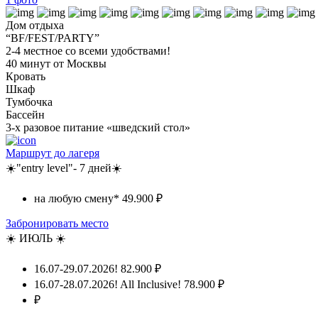
Дом отдыха
“BF/FEST/PARTY”
2-4 местное со всеми удобствами!
40 минут от Москвы
Кровать
Шкаф
Тумбочка
Бассейн
3-х разовое питание «шведский стол»
Маршрут до лагеря
☀️"entry level"- 7 дней☀️
на любую смену*
49.900 ₽
Забронировать место
☀️ ИЮЛЬ ☀️
16.07-29.07.2026!
82.900 ₽
16.07-28.07.2026! All Inclusive!
78.900 ₽
₽