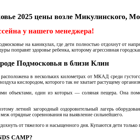
овье 2025 цены возле Микулинского, Мо
ссейна у нашего менеджера!
одмосковье на каникулах, где дети полностью отдохнут от напр
ры поправят здоровье ребенка, которому агрессивная городска
роде Подмосковья в близи Клин
х, расположена в нескольких километрах от МКАД среди густого
воздуха кислородом, которого так не хватает растущему организм
ыми объектами, один из которых — соляная пещера. Она помо
Поэтому летний загородный оздоровительный лагерь оборудова
 меж отрядные соревнования на выявление сильнейшего.
тдохнуть от тяжелого и насыщенного дня. Купаются дети только
IENDS CAMP?