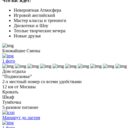
Что вас ждет:
Невероятная Атмосфера
Игровой английский
Мастер классы и тренинги
Дискотеки и Шоу
Теплые творческие вечера
Новые друзья
Ближайшие Смены
1
фото
Дом отдыха
“Подмосковье”
2-х местный номер со всеми удобствами
12 км от Москвы
Кровать
Шкаф
Тумбочка
5-разовое питание
Маршрут до лагеря
1
фото