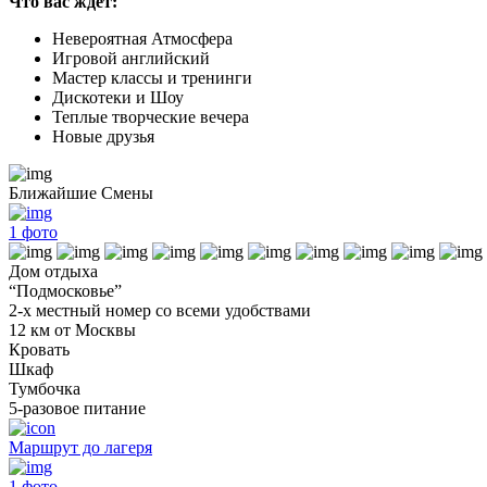
Что вас ждет:
Невероятная Атмосфера
Игровой английский
Мастер классы и тренинги
Дискотеки и Шоу
Теплые творческие вечера
Новые друзья
Ближайшие Смены
1
фото
Дом отдыха
“Подмосковье”
2-х местный номер со всеми удобствами
12 км от Москвы
Кровать
Шкаф
Тумбочка
5-разовое питание
Маршрут до лагеря
1
фото