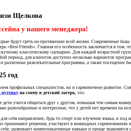
близи Щелкова
ссейна у нашего менеджера!
орые будут греть на протяжении всей жизни. Современные базы 
 «Best Friends». Главная его особенность заключается в том, чт
о скучному классическому сценарию. Для каждой возрастной гру
ой период, для клиентов доступно несколько вариантов программ
о и различные развлекательные программы, а также посещение б
25 год
тролем профильных специалистов, но и гармоничное развитие. С
 путевку
на смену в детский лагерь
, это:
е дети учатся общаться друг с другом, повышая тем самым ком
о разнообразные и интересные, что у детей нет времени на исп
ля себя направление, будь то спорт или изучение языка, и под 
но принимают решения, участвуют в командных соревнованиях 
в себе, развивают коммуникативные навыки и проще знакомятся 