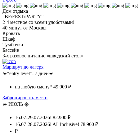
Дом отдыха
“BF/FEST/PARTY”
2-4 местное со всеми удобствами!
40 минут от Москвы
Кровать
Шкаф
Тумбочка
Бассейн
3-х разовое питание «шведский стол»
Маршрут до лагеря
☀️"entry level"- 7 дней☀️
на любую смену*
49.900 ₽
Забронировать место
☀️ ИЮЛЬ ☀️
16.07-29.07.2026!
82.900 ₽
16.07-28.07.2026! All Inclusive!
78.900 ₽
₽