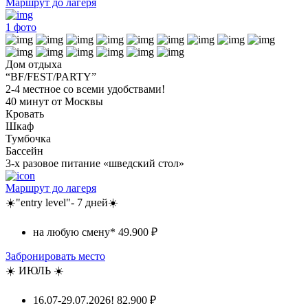
Маршрут до лагеря
1
фото
Дом отдыха
“BF/FEST/PARTY”
2-4 местное со всеми удобствами!
40 минут от Москвы
Кровать
Шкаф
Тумбочка
Бассейн
3-х разовое питание «шведский стол»
Маршрут до лагеря
☀️"entry level"- 7 дней☀️
на любую смену*
49.900 ₽
Забронировать место
☀️ ИЮЛЬ ☀️
16.07-29.07.2026!
82.900 ₽