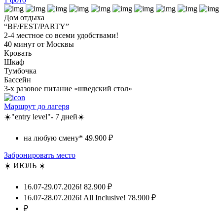
Дом отдыха
“BF/FEST/PARTY”
2-4 местное со всеми удобствами!
40 минут от Москвы
Кровать
Шкаф
Тумбочка
Бассейн
3-х разовое питание «шведский стол»
Маршрут до лагеря
☀️"entry level"- 7 дней☀️
на любую смену*
49.900 ₽
Забронировать место
☀️ ИЮЛЬ ☀️
16.07-29.07.2026!
82.900 ₽
16.07-28.07.2026! All Inclusive!
78.900 ₽
₽