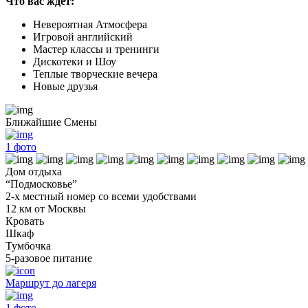
Что вас ждет:
Невероятная Атмосфера
Игровой английский
Мастер классы и тренинги
Дискотеки и Шоу
Теплые творческие вечера
Новые друзья
Ближайшие Смены
1
фото
Дом отдыха
“Подмосковье”
2-х местный номер со всеми удобствами
12 км от Москвы
Кровать
Шкаф
Тумбочка
5-разовое питание
Маршрут до лагеря
1
фото