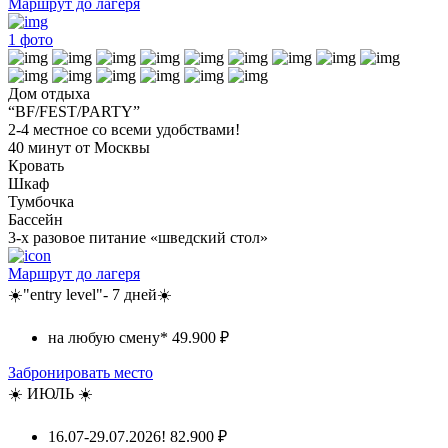
Маршрут до лагеря
1
фото
Дом отдыха
“BF/FEST/PARTY”
2-4 местное со всеми удобствами!
40 минут от Москвы
Кровать
Шкаф
Тумбочка
Бассейн
3-х разовое питание «шведский стол»
Маршрут до лагеря
☀️"entry level"- 7 дней☀️
на любую смену*
49.900 ₽
Забронировать место
☀️ ИЮЛЬ ☀️
16.07-29.07.2026!
82.900 ₽