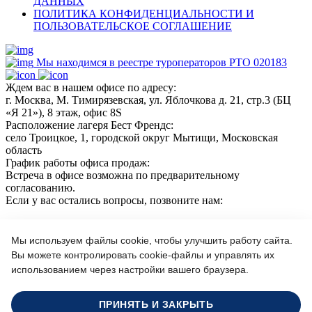
ДАННЫХ
ПОЛИТИКА КОНФИДЕНЦИАЛЬНОСТИ И
ПОЛЬЗОВАТЕЛЬСКОЕ СОГЛАШЕНИЕ
Мы находимся в реестре туроператоров РТО 020183
Ждем вас в нашем офисе по адресу:
г. Москва, М. Тимирязевская, ул. Яблочкова д. 21, стр.3 (БЦ
«Я 21»), 8 этаж, офис 8S
Расположение лагеря Бест Френдс:
село Троицкое, 1, городской округ Мытищи, Московская
область
График работы офиса продаж:
Встреча в офисе возможна по предварительному
согласованию.
Если у вас остались вопросы, позвоните нам:
+7(966)189 04 57
+7 (964) 618 21 17
Мы используем файлы cookie, чтобы улучшить работу сайта.
Вы можете контролировать cookie-файлы и управлять их
использованием через настройки вашего браузера.
Или пишите нам на почту:
info@bf-camp.ru
ПРИНЯТЬ И ЗАКРЫТЬ