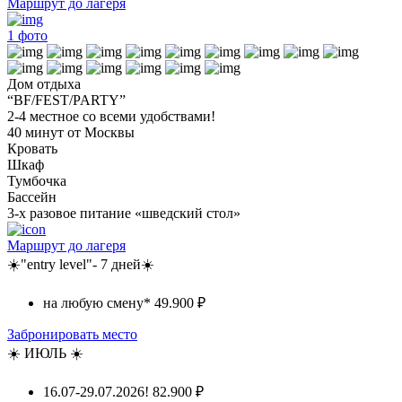
Маршрут до лагеря
1
фото
Дом отдыха
“BF/FEST/PARTY”
2-4 местное со всеми удобствами!
40 минут от Москвы
Кровать
Шкаф
Тумбочка
Бассейн
3-х разовое питание «шведский стол»
Маршрут до лагеря
☀️"entry level"- 7 дней☀️
на любую смену*
49.900 ₽
Забронировать место
☀️ ИЮЛЬ ☀️
16.07-29.07.2026!
82.900 ₽