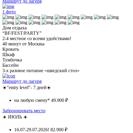
Маршрут до лагеря
1
фото
Дом отдыха
“BF/FEST/PARTY”
2-4 местное со всеми удобствами!
40 минут от Москвы
Кровать
Шкаф
Тумбочка
Бассейн
3-х разовое питание «шведский стол»
Маршрут до лагеря
☀️"entry level"- 7 дней☀️
на любую смену*
49.900 ₽
Забронировать место
☀️ ИЮЛЬ ☀️
16.07-29.07.2026!
82.900 ₽