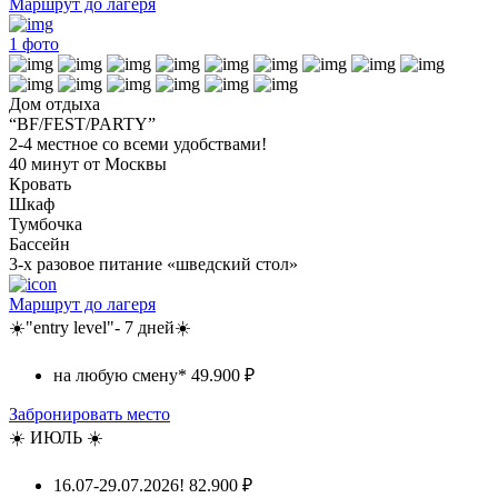
Маршрут до лагеря
1
фото
Дом отдыха
“BF/FEST/PARTY”
2-4 местное со всеми удобствами!
40 минут от Москвы
Кровать
Шкаф
Тумбочка
Бассейн
3-х разовое питание «шведский стол»
Маршрут до лагеря
☀️"entry level"- 7 дней☀️
на любую смену*
49.900 ₽
Забронировать место
☀️ ИЮЛЬ ☀️
16.07-29.07.2026!
82.900 ₽