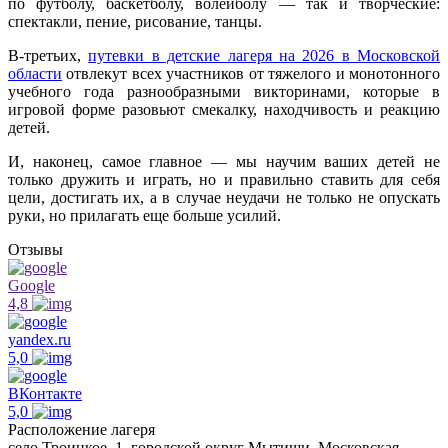
по футболу, баскетболу, волейболу — так и творческие:
спектакли, пение, рисование, танцы.
В-третьих,
путевки в детские лагеря на 2026 в Московской
области
отвлекут всех участников от тяжелого и монотонного
учебного года разнообразными викторинами, которые в
игровой форме разовьют смекалку, находчивость и реакцию
детей.
И, наконец, самое главное — мы научим ваших детей не
только дружить и играть, но и правильно ставить для себя
цели, достигать их, а в случае неудачи не только не опускать
руки, но прилагать еще больше усилий.
Отзывы
Google
4,8
yandex.ru
5,0
ВКонтакте
5,0
Расположение лагеря
село Троицкое, 1, городской округ Мытищи, Московская