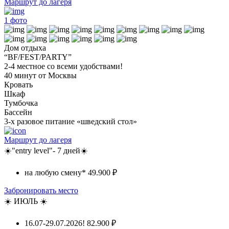
Маршрут до лагеря
1
фото
Дом отдыха
“BF/FEST/PARTY”
2-4 местное со всеми удобствами!
40 минут от Москвы
Кровать
Шкаф
Тумбочка
Бассейн
3-х разовое питание «шведский стол»
Маршрут до лагеря
☀️"entry level"- 7 дней☀️
на любую смену*
49.900 ₽
Забронировать место
☀️ ИЮЛЬ ☀️
16.07-29.07.2026!
82.900 ₽