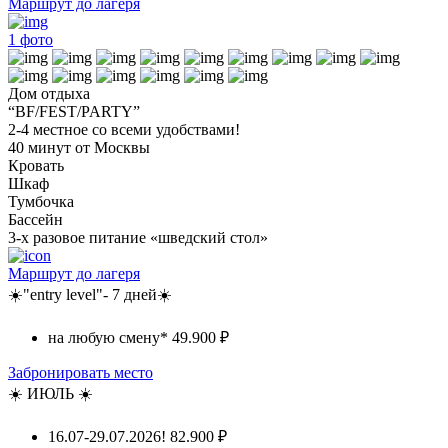
Маршрут до лагеря
1
фото
Дом отдыха
“BF/FEST/PARTY”
2-4 местное со всеми удобствами!
40 минут от Москвы
Кровать
Шкаф
Тумбочка
Бассейн
3-х разовое питание «шведский стол»
Маршрут до лагеря
☀️"entry level"- 7 дней☀️
на любую смену*
49.900 ₽
Забронировать место
☀️ ИЮЛЬ ☀️
16.07-29.07.2026!
82.900 ₽