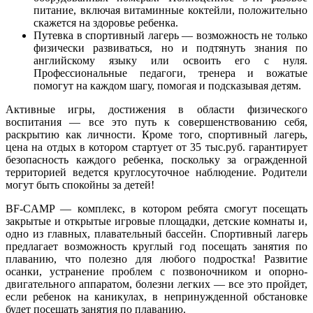
питание, включая витаминные коктейли, положительно
скажется на здоровье ребенка.
Путевка в спортивный лагерь — возможность не только
физически развиваться, но и подтянуть знания по
английскому языку или освоить его с нуля.
Профессиональные педагоги, тренера и вожатые
помогут на каждом шагу, помогая и подсказывая детям.
Активные игры, достижения в области физического
воспитания — все это путь к совершенствованию себя,
раскрытию как личности. Кроме того, спортивный лагерь,
цена на отдых в котором стартует от 35 тыс.руб. гарантирует
безопасность каждого ребенка, поскольку за огражденной
территорией ведется круглосуточное наблюдение. Родители
могут быть спокойны за детей!
BF-CAMP — комплекс, в котором ребята смогут посещать
закрытые и открытые игровые площадки, детские комнаты и,
одно из главных, плавательный бассейн. Спортивный лагерь
предлагает возможность круглый год посещать занятия по
плаванию, что полезно для любого подростка! Развитие
осанки, устранение проблем с позвоночником и опорно-
двигательного аппаратом, болезни легких — все это пройдет,
если ребенок на каникулах, в непринужденной обстановке
будет посещать занятия по плаванию.