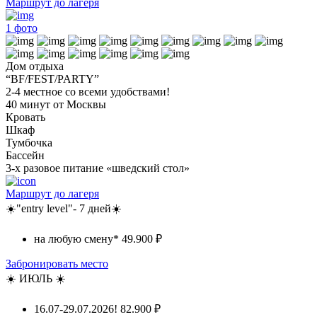
Маршрут до лагеря
1
фото
Дом отдыха
“BF/FEST/PARTY”
2-4 местное со всеми удобствами!
40 минут от Москвы
Кровать
Шкаф
Тумбочка
Бассейн
3-х разовое питание «шведский стол»
Маршрут до лагеря
☀️"entry level"- 7 дней☀️
на любую смену*
49.900 ₽
Забронировать место
☀️ ИЮЛЬ ☀️
16.07-29.07.2026!
82.900 ₽