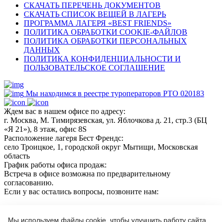
СКАЧАТЬ ПЕРЕЧЕНЬ ДОКУМЕНТОВ
СКАЧАТЬ СПИСОК ВЕЩЕЙ В ЛАГЕРЬ
ПРОГРАММА ЛАГЕРЯ «BEST FRIENDS»
ПОЛИТИКА ОБРАБОТКИ COOKIE-ФАЙЛОВ
ПОЛИТИКА ОБРАБОТКИ ПЕРСОНАЛЬНЫХ
ДАННЫХ
ПОЛИТИКА КОНФИДЕНЦИАЛЬНОСТИ И
ПОЛЬЗОВАТЕЛЬСКОЕ СОГЛАШЕНИЕ
Мы находимся в реестре туроператоров РТО 020183
Ждем вас в нашем офисе по адресу:
г. Москва, М. Тимирязевская, ул. Яблочкова д. 21, стр.3 (БЦ
«Я 21»), 8 этаж, офис 8S
Расположение лагеря Бест Френдс:
село Троицкое, 1, городской округ Мытищи, Московская
область
График работы офиса продаж:
Встреча в офисе возможна по предварительному
согласованию.
Если у вас остались вопросы, позвоните нам:
+7(966)189 04 57
+7 (964) 618 21 17
Мы используем файлы cookie, чтобы улучшить работу сайта.