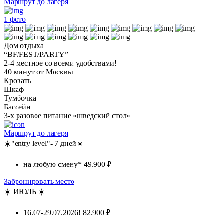
Маршрут до лагеря
1
фото
Дом отдыха
“BF/FEST/PARTY”
2-4 местное со всеми удобствами!
40 минут от Москвы
Кровать
Шкаф
Тумбочка
Бассейн
3-х разовое питание «шведский стол»
Маршрут до лагеря
☀️"entry level"- 7 дней☀️
на любую смену*
49.900 ₽
Забронировать место
☀️ ИЮЛЬ ☀️
16.07-29.07.2026!
82.900 ₽