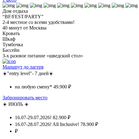
Дом отдыха
“BF/FEST/PARTY”
2-4 местное со всеми удобствами!
40 минут от Москвы
Кровать
Шкаф
Тумбочка
Бассейн
3-х разовое питание «шведский стол»
Маршрут до лагеря
☀️"entry level"- 7 дней☀️
на любую смену*
49.900 ₽
Забронировать место
☀️ ИЮЛЬ ☀️
16.07-29.07.2026!
82.900 ₽
16.07-28.07.2026! All Inclusive!
78.900 ₽
₽