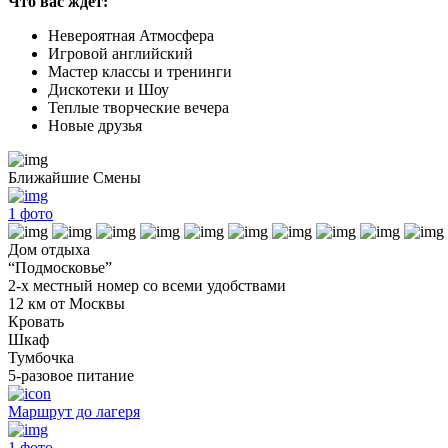
Что вас ждет:
Невероятная Атмосфера
Игровой английский
Мастер классы и тренинги
Дискотеки и Шоу
Теплые творческие вечера
Новые друзья
Ближайшие Смены
1
фото
Дом отдыха
“Подмосковье”
2-х местный номер со всеми удобствами
12 км от Москвы
Кровать
Шкаф
Тумбочка
5-разовое питание
Маршрут до лагеря
1
фото