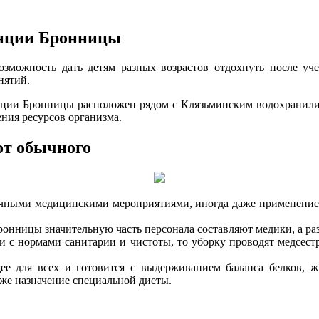
анции Бронницы
можность дать детям разных возрастов отдохнуть после уче
нятий.
анции Бронницы расположен рядом с Клязьминским водохранилищ
ния ресурсов организма.
от обычного
ичными медицинскими мероприятиями, иногда даже применением 
ронницы значительную часть персонала составляют медики, а ра
ии с нормами санитарии и чистоты, то уборку проводят медсес
щее для всех и готовится с выдерживанием баланса белков, 
аже назначение специальной диеты.