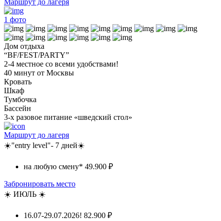
Маршрут до лагеря
1
фото
Дом отдыха
“BF/FEST/PARTY”
2-4 местное со всеми удобствами!
40 минут от Москвы
Кровать
Шкаф
Тумбочка
Бассейн
3-х разовое питание «шведский стол»
Маршрут до лагеря
☀️"entry level"- 7 дней☀️
на любую смену*
49.900 ₽
Забронировать место
☀️ ИЮЛЬ ☀️
16.07-29.07.2026!
82.900 ₽