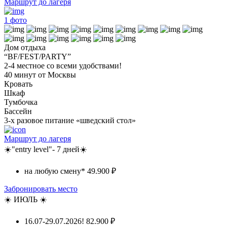
Маршрут до лагеря
1
фото
Дом отдыха
“BF/FEST/PARTY”
2-4 местное со всеми удобствами!
40 минут от Москвы
Кровать
Шкаф
Тумбочка
Бассейн
3-х разовое питание «шведский стол»
Маршрут до лагеря
☀️"entry level"- 7 дней☀️
на любую смену*
49.900 ₽
Забронировать место
☀️ ИЮЛЬ ☀️
16.07-29.07.2026!
82.900 ₽