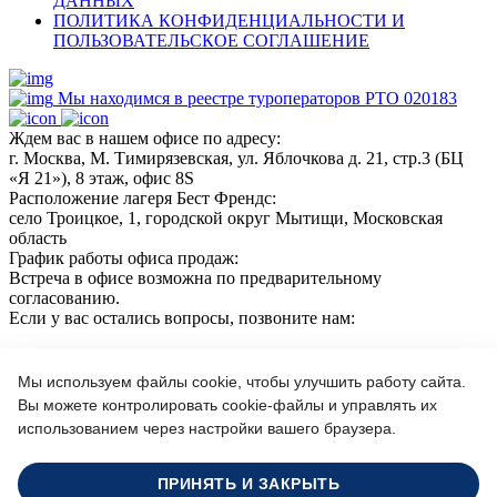
ДАННЫХ
ПОЛИТИКА КОНФИДЕНЦИАЛЬНОСТИ И
ПОЛЬЗОВАТЕЛЬСКОЕ СОГЛАШЕНИЕ
Мы находимся в реестре туроператоров РТО 020183
Ждем вас в нашем офисе по адресу:
г. Москва, М. Тимирязевская, ул. Яблочкова д. 21, стр.3 (БЦ
«Я 21»), 8 этаж, офис 8S
Расположение лагеря Бест Френдс:
село Троицкое, 1, городской округ Мытищи, Московская
область
График работы офиса продаж:
Встреча в офисе возможна по предварительному
согласованию.
Если у вас остались вопросы, позвоните нам:
+7(966)189 04 57
+7 (964) 618 21 17
Мы используем файлы cookie, чтобы улучшить работу сайта.
Вы можете контролировать cookie-файлы и управлять их
использованием через настройки вашего браузера.
Или пишите нам на почту:
info@bf-camp.ru
ПРИНЯТЬ И ЗАКРЫТЬ