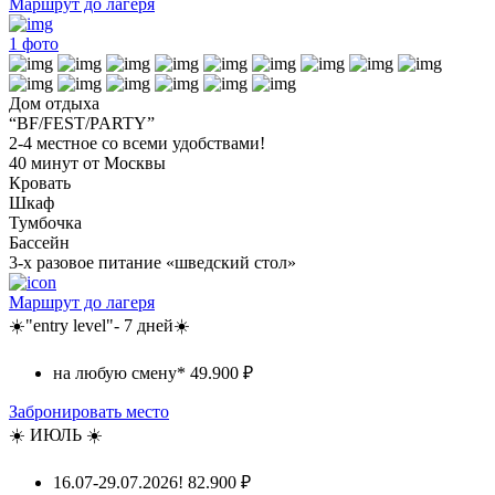
Маршрут до лагеря
1
фото
Дом отдыха
“BF/FEST/PARTY”
2-4 местное со всеми удобствами!
40 минут от Москвы
Кровать
Шкаф
Тумбочка
Бассейн
3-х разовое питание «шведский стол»
Маршрут до лагеря
☀️"entry level"- 7 дней☀️
на любую смену*
49.900 ₽
Забронировать место
☀️ ИЮЛЬ ☀️
16.07-29.07.2026!
82.900 ₽