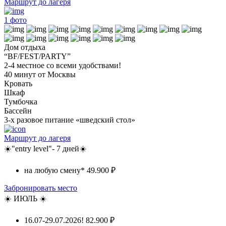
Маршрут до лагеря
1
фото
Дом отдыха
“BF/FEST/PARTY”
2-4 местное со всеми удобствами!
40 минут от Москвы
Кровать
Шкаф
Тумбочка
Бассейн
3-х разовое питание «шведский стол»
Маршрут до лагеря
☀️"entry level"- 7 дней☀️
на любую смену*
49.900 ₽
Забронировать место
☀️ ИЮЛЬ ☀️
16.07-29.07.2026!
82.900 ₽