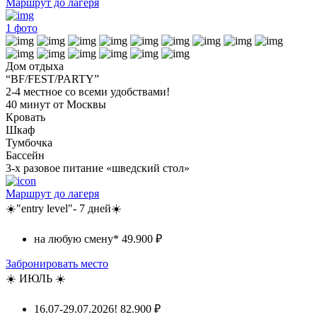
Маршрут до лагеря
1
фото
Дом отдыха
“BF/FEST/PARTY”
2-4 местное со всеми удобствами!
40 минут от Москвы
Кровать
Шкаф
Тумбочка
Бассейн
3-х разовое питание «шведский стол»
Маршрут до лагеря
☀️"entry level"- 7 дней☀️
на любую смену*
49.900 ₽
Забронировать место
☀️ ИЮЛЬ ☀️
16.07-29.07.2026!
82.900 ₽