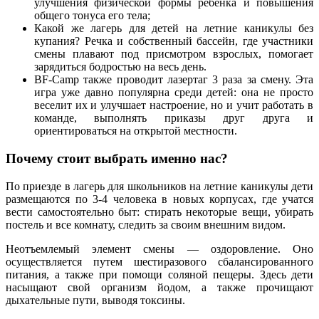
улучшения физической формы ребенка и повышения
общего тонуса его тела;
Какой же лагерь для детей на летние каникулы без
купания? Речка и собственный бассейн, где участники
смены плавают под присмотром взрослых, помогает
зарядиться бодростью на весь день.
BF-Camp также проводит лазертаг 3 раза за смену. Эта
игра уже давно популярна среди детей: она не просто
веселит их и улучшает настроение, но и учит работать в
команде, выполнять приказы друг друга и
ориентироваться на открытой местности.
Почему стоит выбрать именно нас?
По приезде в лагерь для школьников на летние каникулы дети
размещаются по 3-4 человека в новых корпусах, где учатся
вести самостоятельно быт: стирать некоторые вещи, убирать
постель и все комнату, следить за своим внешним видом.
Неотъемлемый элемент смены — оздоровление. Оно
осуществляется путем шестиразового сбалансированного
питания, а также при помощи соляной пещеры. Здесь дети
насыщают свой организм йодом, а также прочищают
дыхательные пути, выводя токсины.