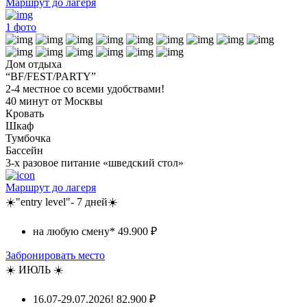
Маршрут до лагеря
1
фото
Дом отдыха
“BF/FEST/PARTY”
2-4 местное со всеми удобствами!
40 минут от Москвы
Кровать
Шкаф
Тумбочка
Бассейн
3-х разовое питание «шведский стол»
Маршрут до лагеря
☀️"entry level"- 7 дней☀️
на любую смену*
49.900 ₽
Забронировать место
☀️ ИЮЛЬ ☀️
16.07-29.07.2026!
82.900 ₽