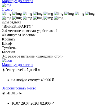
Маршрут до лагеря
1
фото
Дом отдыха
“BF/FEST/PARTY”
2-4 местное со всеми удобствами!
40 минут от Москвы
Кровать
Шкаф
Тумбочка
Бассейн
3-х разовое питание «шведский стол»
Маршрут до лагеря
☀️"entry level"- 7 дней☀️
на любую смену*
49.900 ₽
Забронировать место
☀️ ИЮЛЬ ☀️
16.07-29.07.2026!
82.900 ₽