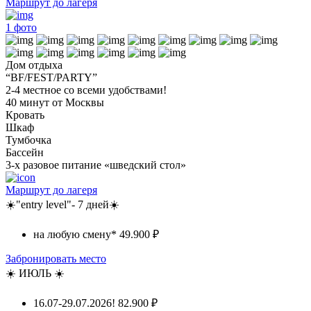
Маршрут до лагеря
1
фото
Дом отдыха
“BF/FEST/PARTY”
2-4 местное со всеми удобствами!
40 минут от Москвы
Кровать
Шкаф
Тумбочка
Бассейн
3-х разовое питание «шведский стол»
Маршрут до лагеря
☀️"entry level"- 7 дней☀️
на любую смену*
49.900 ₽
Забронировать место
☀️ ИЮЛЬ ☀️
16.07-29.07.2026!
82.900 ₽