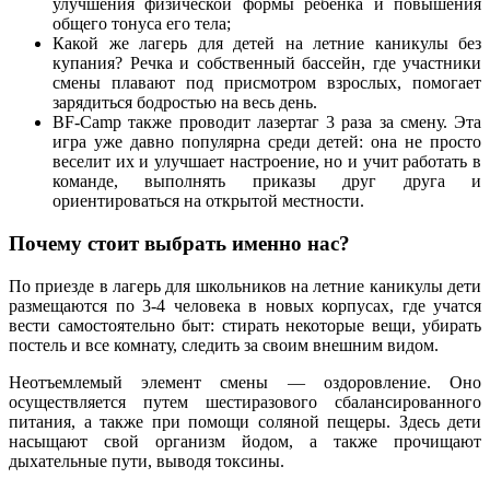
улучшения физической формы ребенка и повышения
общего тонуса его тела;
Какой же лагерь для детей на летние каникулы без
купания? Речка и собственный бассейн, где участники
смены плавают под присмотром взрослых, помогает
зарядиться бодростью на весь день.
BF-Camp также проводит лазертаг 3 раза за смену. Эта
игра уже давно популярна среди детей: она не просто
веселит их и улучшает настроение, но и учит работать в
команде, выполнять приказы друг друга и
ориентироваться на открытой местности.
Почему стоит выбрать именно нас?
По приезде в лагерь для школьников на летние каникулы дети
размещаются по 3-4 человека в новых корпусах, где учатся
вести самостоятельно быт: стирать некоторые вещи, убирать
постель и все комнату, следить за своим внешним видом.
Неотъемлемый элемент смены — оздоровление. Оно
осуществляется путем шестиразового сбалансированного
питания, а также при помощи соляной пещеры. Здесь дети
насыщают свой организм йодом, а также прочищают
дыхательные пути, выводя токсины.