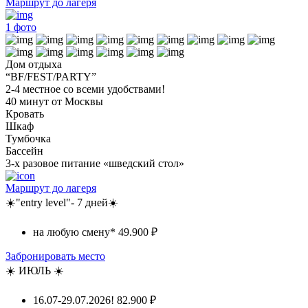
Маршрут до лагеря
1
фото
Дом отдыха
“BF/FEST/PARTY”
2-4 местное со всеми удобствами!
40 минут от Москвы
Кровать
Шкаф
Тумбочка
Бассейн
3-х разовое питание «шведский стол»
Маршрут до лагеря
☀️"entry level"- 7 дней☀️
на любую смену*
49.900 ₽
Забронировать место
☀️ ИЮЛЬ ☀️
16.07-29.07.2026!
82.900 ₽