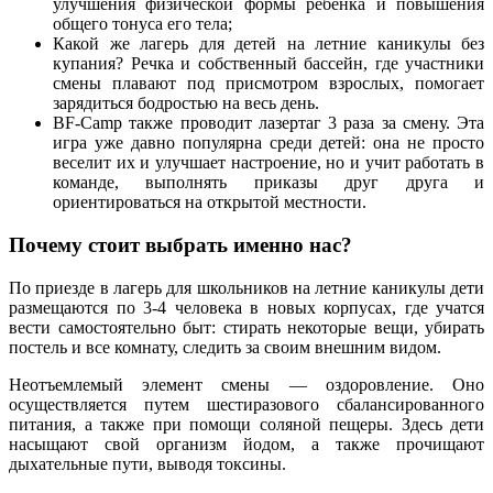
улучшения физической формы ребенка и повышения
общего тонуса его тела;
Какой же лагерь для детей на летние каникулы без
купания? Речка и собственный бассейн, где участники
смены плавают под присмотром взрослых, помогает
зарядиться бодростью на весь день.
BF-Camp также проводит лазертаг 3 раза за смену. Эта
игра уже давно популярна среди детей: она не просто
веселит их и улучшает настроение, но и учит работать в
команде, выполнять приказы друг друга и
ориентироваться на открытой местности.
Почему стоит выбрать именно нас?
По приезде в лагерь для школьников на летние каникулы дети
размещаются по 3-4 человека в новых корпусах, где учатся
вести самостоятельно быт: стирать некоторые вещи, убирать
постель и все комнату, следить за своим внешним видом.
Неотъемлемый элемент смены — оздоровление. Оно
осуществляется путем шестиразового сбалансированного
питания, а также при помощи соляной пещеры. Здесь дети
насыщают свой организм йодом, а также прочищают
дыхательные пути, выводя токсины.