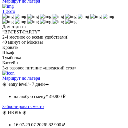
Маршрут до лагеря
1
фото
Дом отдыха
“BF/FEST/PARTY”
2-4 местное со всеми удобствами!
40 минут от Москвы
Кровать
Шкаф
Тумбочка
Бассейн
3-х разовое питание «шведский стол»
Маршрут до лагеря
☀️"entry level"- 7 дней☀️
на любую смену*
49.900 ₽
Забронировать место
☀️ ИЮЛЬ ☀️
16.07-29.07.2026!
82.900 ₽