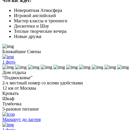
Что вас ждет:
Невероятная Атмосфера
Игровой английский
Мастер классы и тренинги
Дискотеки и Шоу
Теплые творческие вечера
Новые друзья
Ближайшие Смены
1
фото
Дом отдыха
“Подмосковье”
2-х местный номер со всеми удобствами
12 км от Москвы
Кровать
Шкаф
Тумбочка
5-разовое питание
Маршрут до лагеря
1
фото