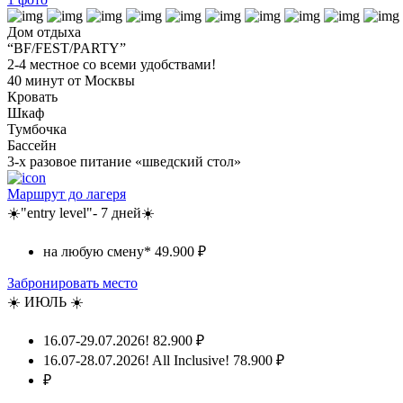
Дом отдыха
“BF/FEST/PARTY”
2-4 местное со всеми удобствами!
40 минут от Москвы
Кровать
Шкаф
Тумбочка
Бассейн
3-х разовое питание «шведский стол»
Маршрут до лагеря
☀️"entry level"- 7 дней☀️
на любую смену*
49.900 ₽
Забронировать место
☀️ ИЮЛЬ ☀️
16.07-29.07.2026!
82.900 ₽
16.07-28.07.2026! All Inclusive!
78.900 ₽
₽