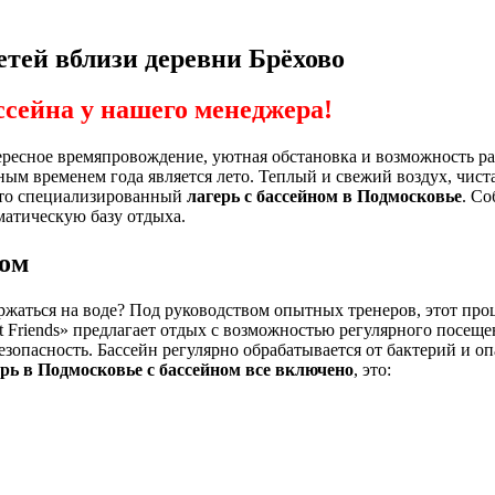
детей вблизи деревни Брёхово
ссейна у нашего менеджера!
тересное времяпровождение, уютная обстановка и возможность р
ным временем года является лето. Теплый и свежий воздух, чист
– это специализированный
лагерь с бассейном в Подмосковье
. Со
матическую базу отдыха.
ном
ржаться на воде? Под руководством опытных тренеров, этот проц
 Friends» предлагает отдых с возможностью регулярного посеще
езопасность. Бассейн регулярно обрабатывается от бактерий и 
рь в Подмосковье с бассейном все включено
, это: