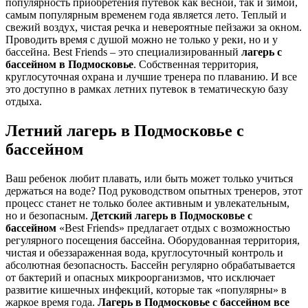
популярность приобретения путевок как весной, так и зимой,
самым популярным временем года является лето. Теплый и
свежий воздух, чистая речка и невероятные пейзажи за окном.
Проводить время с душой можно не только у реки, но и у
бассейна. Best Friends – это специализированный
лагерь с
бассейном в Подмосковье
. Собственная территория,
круглосуточная охрана и лучшие тренера по плаванию. И все
это доступно в рамках летних путевок в тематическую базу
отдыха.
Летний лагерь в Подмосковье с
бассейном
Ваш ребенок любит плавать, или быть может только учиться
держаться на воде? Под руководством опытных тренеров, этот
процесс станет не только более активным и увлекательным,
но и безопасным.
Детский лагерь в Подмосковье с
бассейном
«Best Friends» предлагает отдых с возможностью
регулярного посещения бассейна. Оборудованная территория,
чистая и обеззараженная вода, круглосуточный контроль и
абсолютная безопасность. Бассейн регулярно обрабатывается
от бактерий и опасных микроорганизмов, что исключает
развитие кишечных инфекций, которые так «популярны» в
жаркое время года.
Лагерь в Подмосковье с бассейном все