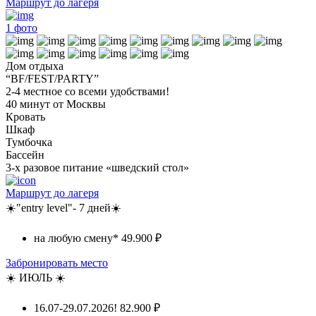
Маршрут до лагеря
1
фото
Дом отдыха
“BF/FEST/PARTY”
2-4 местное со всеми удобствами!
40 минут от Москвы
Кровать
Шкаф
Тумбочка
Бассейн
3-х разовое питание «шведский стол»
Маршрут до лагеря
☀️"entry level"- 7 дней☀️
на любую смену*
49.900 ₽
Забронировать место
☀️ ИЮЛЬ ☀️
16.07-29.07.2026!
82.900 ₽