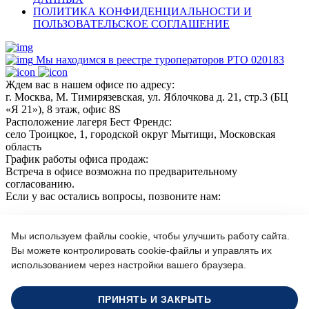
ПОЛИТИКА КОНФИДЕНЦИАЛЬНОСТИ И
ПОЛЬЗОВАТЕЛЬСКОЕ СОГЛАШЕНИЕ
Мы находимся в реестре туроператоров РТО 020183
Ждем вас в нашем офисе по адресу:
г. Москва, М. Тимирязевская, ул. Яблочкова д. 21, стр.3 (БЦ
«Я 21»), 8 этаж, офис 8S
Расположение лагеря Бест Френдс:
село Троицкое, 1, городской округ Мытищи, Московская
область
График работы офиса продаж:
Встреча в офисе возможна по предварительному
согласованию.
Если у вас остались вопросы, позвоните нам:
+7(966)189 04 57
+7 (964) 618 21 17
Мы используем файлы cookie, чтобы улучшить работу сайта.
Вы можете контролировать cookie-файлы и управлять их
использованием через настройки вашего браузера.
Или пишите нам на почту:
info@bf-camp.ru
ПРИНЯТЬ И ЗАКРЫТЬ