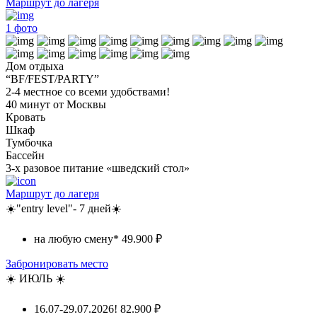
Маршрут до лагеря
1
фото
Дом отдыха
“BF/FEST/PARTY”
2-4 местное со всеми удобствами!
40 минут от Москвы
Кровать
Шкаф
Тумбочка
Бассейн
3-х разовое питание «шведский стол»
Маршрут до лагеря
☀️"entry level"- 7 дней☀️
на любую смену*
49.900 ₽
Забронировать место
☀️ ИЮЛЬ ☀️
16.07-29.07.2026!
82.900 ₽