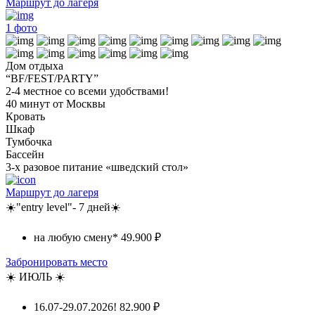
Маршрут до лагеря
1
фото
Дом отдыха
“BF/FEST/PARTY”
2-4 местное со всеми удобствами!
40 минут от Москвы
Кровать
Шкаф
Тумбочка
Бассейн
3-х разовое питание «шведский стол»
Маршрут до лагеря
☀️"entry level"- 7 дней☀️
на любую смену*
49.900 ₽
Забронировать место
☀️ ИЮЛЬ ☀️
16.07-29.07.2026!
82.900 ₽