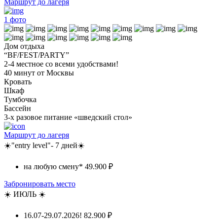
Маршрут до лагеря
1
фото
Дом отдыха
“BF/FEST/PARTY”
2-4 местное со всеми удобствами!
40 минут от Москвы
Кровать
Шкаф
Тумбочка
Бассейн
3-х разовое питание «шведский стол»
Маршрут до лагеря
☀️"entry level"- 7 дней☀️
на любую смену*
49.900 ₽
Забронировать место
☀️ ИЮЛЬ ☀️
16.07-29.07.2026!
82.900 ₽