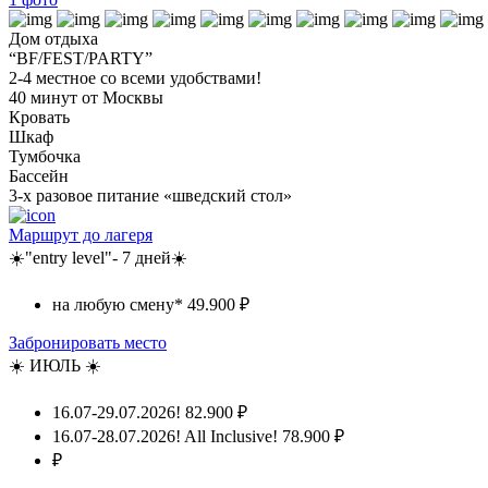
Дом отдыха
“BF/FEST/PARTY”
2-4 местное со всеми удобствами!
40 минут от Москвы
Кровать
Шкаф
Тумбочка
Бассейн
3-х разовое питание «шведский стол»
Маршрут до лагеря
☀️"entry level"- 7 дней☀️
на любую смену*
49.900 ₽
Забронировать место
☀️ ИЮЛЬ ☀️
16.07-29.07.2026!
82.900 ₽
16.07-28.07.2026! All Inclusive!
78.900 ₽
₽