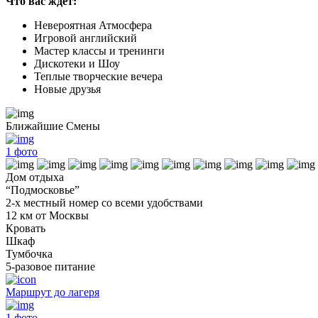
Что вас ждет:
Невероятная Атмосфера
Игровой английский
Мастер классы и тренинги
Дискотеки и Шоу
Теплые творческие вечера
Новые друзья
Ближайшие Смены
1
фото
Дом отдыха
“Подмосковье”
2-х местный номер со всеми удобствами
12 км от Москвы
Кровать
Шкаф
Тумбочка
5-разовое питание
Маршрут до лагеря
1
фото