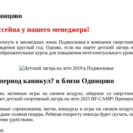
динцово
ссейна у нашего менеджера!
хнуть в заповедных зонах Подмосковья в компании сверстников
ождения круглый год. Однако, если вы ищете детский лагерь 
бразовательные курсы для повышения интеллектуального уровня 
 период каникул? в близи Одинцово
и, активные игры на свежем воздухе, общение со сверстн
агает детский спортивный лагерь на лето 2025 BF-CAMP! Преиму
вные соревнования, матчи, конкурсы и игры на свежем воздух
 даже соляная пещера. Ребятам попросту некогда будет скучать, 
семи удобствами.
и.