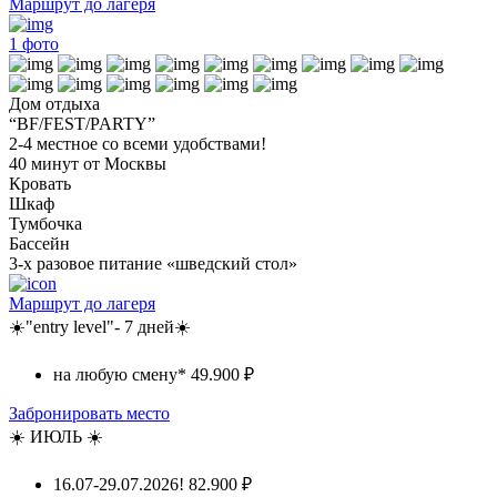
Маршрут до лагеря
1
фото
Дом отдыха
“BF/FEST/PARTY”
2-4 местное со всеми удобствами!
40 минут от Москвы
Кровать
Шкаф
Тумбочка
Бассейн
3-х разовое питание «шведский стол»
Маршрут до лагеря
☀️"entry level"- 7 дней☀️
на любую смену*
49.900 ₽
Забронировать место
☀️ ИЮЛЬ ☀️
16.07-29.07.2026!
82.900 ₽