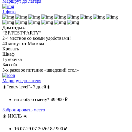
Маршрут до лагеря
1
фото
Дом отдыха
“BF/FEST/PARTY”
2-4 местное со всеми удобствами!
40 минут от Москвы
Кровать
Шкаф
Тумбочка
Бассейн
3-х разовое питание «шведский стол»
Маршрут до лагеря
☀️"entry level"- 7 дней☀️
на любую смену*
49.900 ₽
Забронировать место
☀️ ИЮЛЬ ☀️
16.07-29.07.2026!
82.900 ₽