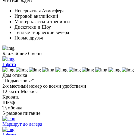
Что вас ждет:
Невероятная Атмосфера
Игровой английский
Мастер классы и тренинги
Дискотеки и Шоу
Теплые творческие вечера
Новые друзья
Ближайшие Смены
1
фото
Дом отдыха
“Подмосковье”
2-х местный номер со всеми удобствами
12 км от Москвы
Кровать
Шкаф
Тумбочка
5-разовое питание
Маршрут до лагеря
1
фото