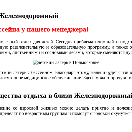
и Железнодорожный
ссейна у нашего менеджера!
полезный отдых для детей. Сегодня проблематично найти подхо
ную развлекательную и образовательную программу, а также о
овыми, лиственными и сосновыми лесами, которые сменяются д
ский лагерь с бассейном. Благодаря этому, малыш будет физиче
лосуточное медицинское обслуживание. Здесь можно прочувство
ущества отдыха в близи Железнодорожны
мление со взрослой жизнью можно делать приятно и полез
спределят по возрастным группам и помогут с головой окунутьс