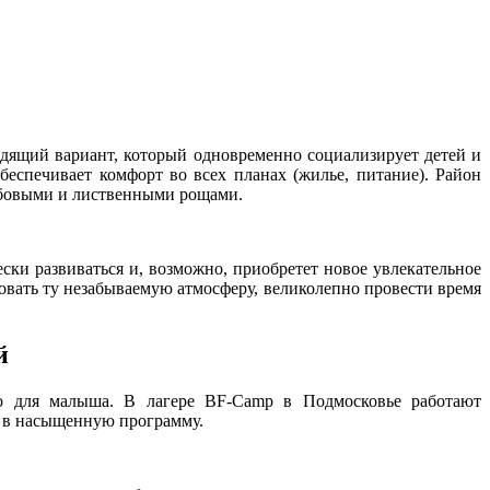
дящий вариант, который одновременно социализирует детей и
беспечивает комфорт во всех планах (жилье, питание). Район
убовыми и лиственными рощами.
ски развиваться и, возможно, приобретет новое увлекательное
вать ту незабываемую атмосферу, великолепно провести время
й
но для малыша. В лагере BF-Camp в Подмосковье работают
я в насыщенную программу.