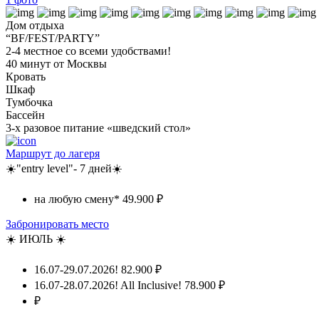
Дом отдыха
“BF/FEST/PARTY”
2-4 местное со всеми удобствами!
40 минут от Москвы
Кровать
Шкаф
Тумбочка
Бассейн
3-х разовое питание «шведский стол»
Маршрут до лагеря
☀️"entry level"- 7 дней☀️
на любую смену*
49.900 ₽
Забронировать место
☀️ ИЮЛЬ ☀️
16.07-29.07.2026!
82.900 ₽
16.07-28.07.2026! All Inclusive!
78.900 ₽
₽