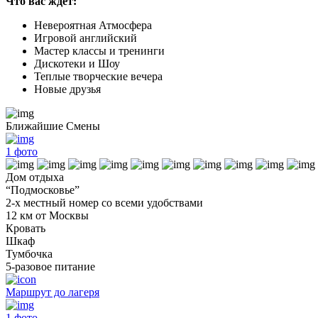
Что вас ждет:
Невероятная Атмосфера
Игровой английский
Мастер классы и тренинги
Дискотеки и Шоу
Теплые творческие вечера
Новые друзья
Ближайшие Смены
1
фото
Дом отдыха
“Подмосковье”
2-х местный номер со всеми удобствами
12 км от Москвы
Кровать
Шкаф
Тумбочка
5-разовое питание
Маршрут до лагеря
1
фото