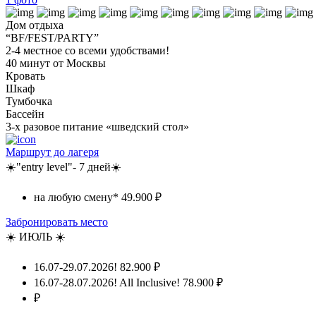
Дом отдыха
“BF/FEST/PARTY”
2-4 местное со всеми удобствами!
40 минут от Москвы
Кровать
Шкаф
Тумбочка
Бассейн
3-х разовое питание «шведский стол»
Маршрут до лагеря
☀️"entry level"- 7 дней☀️
на любую смену*
49.900 ₽
Забронировать место
☀️ ИЮЛЬ ☀️
16.07-29.07.2026!
82.900 ₽
16.07-28.07.2026! All Inclusive!
78.900 ₽
₽