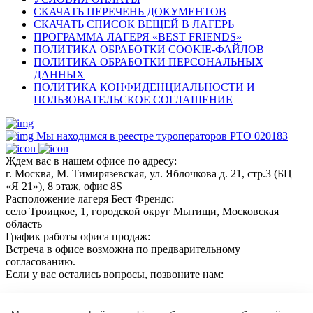
СКАЧАТЬ ПЕРЕЧЕНЬ ДОКУМЕНТОВ
СКАЧАТЬ СПИСОК ВЕЩЕЙ В ЛАГЕРЬ
ПРОГРАММА ЛАГЕРЯ «BEST FRIENDS»
ПОЛИТИКА ОБРАБОТКИ COOKIE-ФАЙЛОВ
ПОЛИТИКА ОБРАБОТКИ ПЕРСОНАЛЬНЫХ
ДАННЫХ
ПОЛИТИКА КОНФИДЕНЦИАЛЬНОСТИ И
ПОЛЬЗОВАТЕЛЬСКОЕ СОГЛАШЕНИЕ
Мы находимся в реестре туроператоров РТО 020183
Ждем вас в нашем офисе по адресу:
г. Москва, М. Тимирязевская, ул. Яблочкова д. 21, стр.3 (БЦ
«Я 21»), 8 этаж, офис 8S
Расположение лагеря Бест Френдс:
село Троицкое, 1, городской округ Мытищи, Московская
область
График работы офиса продаж:
Встреча в офисе возможна по предварительному
согласованию.
Если у вас остались вопросы, позвоните нам:
+7(966)189 04 57
+7 (964) 618 21 17