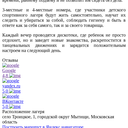
времени, раннему подъему и не позволит им сидеть без дела.
3-местные и 4-местные номера, где участники детского
спортивного лагеря будут жить самостоятельно, научат их
следить и убираться за собой, соблюдать гигиену и быть в
ответе как за себя самого, так и за своего товарища.
Каждый вечер проводятся дискотеки, где ребенок не просто
отдохнет, но и заведет новые знакомства, раскрепостится в
танцевальных движениях и зарядится положительным
настроем на следующий день.
Отзывы
Google
4,8
yandex.ru
5,0
ВКонтакте
5,0
Расположение лагеря
село Троицкое, 1, городской округ Мытищи, Московская
область
Построить маршрут в Яндекс навигаторе