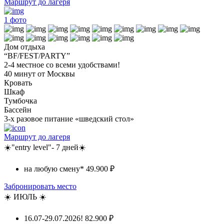
Маршрут до лагеря
1
фото
Дом отдыха
“BF/FEST/PARTY”
2-4 местное со всеми удобствами!
40 минут от Москвы
Кровать
Шкаф
Тумбочка
Бассейн
3-х разовое питание «шведский стол»
Маршрут до лагеря
☀️"entry level"- 7 дней☀️
на любую смену*
49.900 ₽
Забронировать место
☀️ ИЮЛЬ ☀️
16.07-29.07.2026!
82.900 ₽