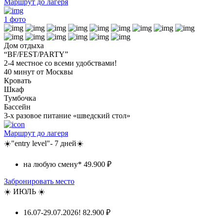
Маршрут до лагеря
1
фото
Дом отдыха
“BF/FEST/PARTY”
2-4 местное со всеми удобствами!
40 минут от Москвы
Кровать
Шкаф
Тумбочка
Бассейн
3-х разовое питание «шведский стол»
Маршрут до лагеря
☀️"entry level"- 7 дней☀️
на любую смену*
49.900 ₽
Забронировать место
☀️ ИЮЛЬ ☀️
16.07-29.07.2026!
82.900 ₽