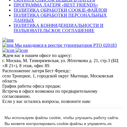
ПРОГРАММА ЛАГЕРЯ «BEST FRIENDS»
ПОЛИТИКА ОБРАБОТКИ COOKIE-ФАЙЛОВ
ПОЛИТИКА ОБРАБОТКИ ПЕРСОНАЛЬНЫХ
ДАННЫХ
ПОЛИТИКА КОНФИДЕНЦИАЛЬНОСТИ И
ПОЛЬЗОВАТЕЛЬСКОЕ СОГЛАШЕНИЕ
Мы находимся в реестре туроператоров РТО 020183
Ждем вас в нашем офисе по адресу:
г. Москва, М. Тимирязевская, ул. Яблочкова д. 21, стр.3 (БЦ
«Я 21»), 8 этаж, офис 8S
Расположение лагеря Бест Френдс:
село Троицкое, 1, городской округ Мытищи, Московская
область
График работы офиса продаж:
Встреча в офисе возможна по предварительному
согласованию.
Если у вас остались вопросы, позвоните нам:
+7(966)189 04 57
+7 (964) 618 21 17
Мы используем файлы cookie, чтобы улучшить работу сайта.
Вы можете контролировать cookie-файлы и управлять их