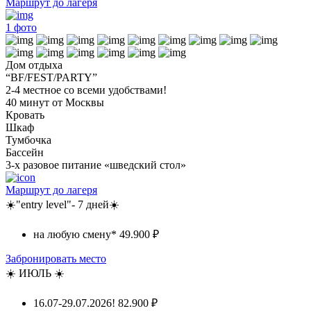
Маршрут до лагеря
1
фото
Дом отдыха
“BF/FEST/PARTY”
2-4 местное со всеми удобствами!
40 минут от Москвы
Кровать
Шкаф
Тумбочка
Бассейн
3-х разовое питание «шведский стол»
Маршрут до лагеря
☀️"entry level"- 7 дней☀️
на любую смену*
49.900 ₽
Забронировать место
☀️ ИЮЛЬ ☀️
16.07-29.07.2026!
82.900 ₽