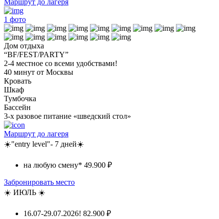
Маршрут до лагеря
1
фото
Дом отдыха
“BF/FEST/PARTY”
2-4 местное со всеми удобствами!
40 минут от Москвы
Кровать
Шкаф
Тумбочка
Бассейн
3-х разовое питание «шведский стол»
Маршрут до лагеря
☀️"entry level"- 7 дней☀️
на любую смену*
49.900 ₽
Забронировать место
☀️ ИЮЛЬ ☀️
16.07-29.07.2026!
82.900 ₽