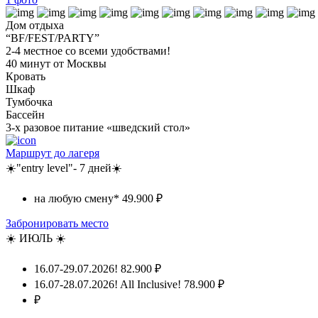
Дом отдыха
“BF/FEST/PARTY”
2-4 местное со всеми удобствами!
40 минут от Москвы
Кровать
Шкаф
Тумбочка
Бассейн
3-х разовое питание «шведский стол»
Маршрут до лагеря
☀️"entry level"- 7 дней☀️
на любую смену*
49.900 ₽
Забронировать место
☀️ ИЮЛЬ ☀️
16.07-29.07.2026!
82.900 ₽
16.07-28.07.2026! All Inclusive!
78.900 ₽
₽