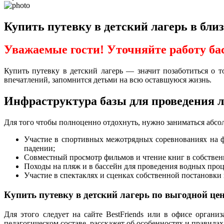
Купить путевку в детский лагерь в бл
Уважаемые гости! Уточняйте работу ба
Купить путевку в детский лагерь — значит позаботиться о т
впечатлений, запомнится детьми на всю оставшуюся жизнь.
Инфраструктура базы для проведения 
Для того чтобы полноценно отдохнуть, нужно заниматься абсол
Участие в спортивных межотрядных соревнованиях на ф
падении;
Совместный просмотр фильмов и чтение книг в собственн
Походы на пляж и в бассейн для проведения водных про
Участие в спектаклях и сценках собственной постановки
Купить путевку в детский лагерь по выгодной це
Для этого следует на сайте BestFriends или в офисе орган
педагогическом составе, расскажет об особенностях и правилах