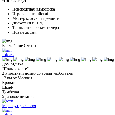
Что вас ждет:
Невероятная Атмосфера
Игровой английский
Мастер классы и тренинги
Дискотеки и Шоу
Теплые творческие вечера
Новые друзья
Ближайшие Смены
1
фото
Дом отдыха
“Подмосковье”
2-х местный номер со всеми удобствами
12 км от Москвы
Кровать
Шкаф
Тумбочка
5-разовое питание
Маршрут до лагеря
1
фото