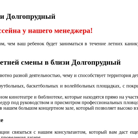
изи Долгопрудный
ссейна у нашего менеджера!
ом, чем ваш ребенок будет заниматься в течение летних кани
летней смены в близи Долгопрудный
ютно разной деятельностью, чему и способствует территория де
утбольных, баскетбольных и волейбольных площадках, с покры
ом кинотеатре и библиотеке, которые находятся прямо на участ
цедур под руководством и присмотром профессиональных пловцо
 в нашем большом концертном зале, который позволяет высоко вз
не
изации связаться с нашим консультантом, который вам даст 
 проведения лагеря.