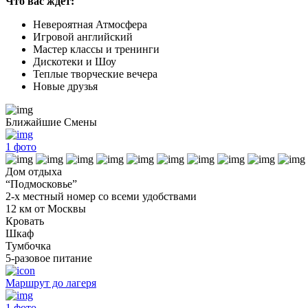
Что вас ждет:
Невероятная Атмосфера
Игровой английский
Мастер классы и тренинги
Дискотеки и Шоу
Теплые творческие вечера
Новые друзья
Ближайшие Смены
1
фото
Дом отдыха
“Подмосковье”
2-х местный номер со всеми удобствами
12 км от Москвы
Кровать
Шкаф
Тумбочка
5-разовое питание
Маршрут до лагеря
1
фото