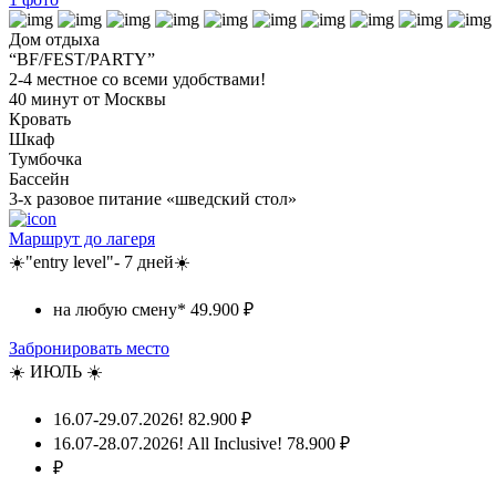
Дом отдыха
“BF/FEST/PARTY”
2-4 местное со всеми удобствами!
40 минут от Москвы
Кровать
Шкаф
Тумбочка
Бассейн
3-х разовое питание «шведский стол»
Маршрут до лагеря
☀️"entry level"- 7 дней☀️
на любую смену*
49.900 ₽
Забронировать место
☀️ ИЮЛЬ ☀️
16.07-29.07.2026!
82.900 ₽
16.07-28.07.2026! All Inclusive!
78.900 ₽
₽