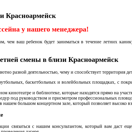
зи Красноармейск
ссейна у нашего менеджера!
ом, чем ваш ребенок будет заниматься в течение летних кани
етней смены в близи Красноармейск
ютно разной деятельностью, чему и способствует территория де
утбольных, баскетбольных и волейбольных площадках, с покры
ом кинотеатре и библиотеке, которые находятся прямо на участ
цедур под руководством и присмотром профессиональных пловцо
 в нашем большом концертном зале, который позволяет высоко вз
не
изации связаться с нашим консультантом, который вам даст 
 проведения лагеря.