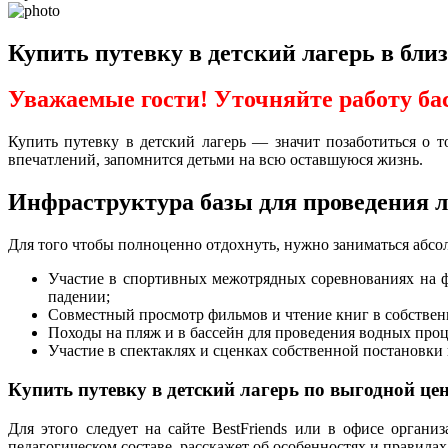
Купить путевку в детский лагерь в бли
Уважаемые гости! Уточняйте работу ба
Купить путевку в детский лагерь — значит позаботиться о т
впечатлений, запомнится детьми на всю оставшуюся жизнь.
Инфраструктура базы для проведения л
Для того чтобы полноценно отдохнуть, нужно заниматься абсол
Участие в спортивных межотрядных соревнованиях на ф
падении;
Совместный просмотр фильмов и чтение книг в собственн
Походы на пляж и в бассейн для проведения водных про
Участие в спектаклях и сценках собственной постановки
Купить путевку в детский лагерь по выгодной це
Для этого следует на сайте BestFriends или в офисе орган
педагогическом составе, расскажет об особенностях и правилах