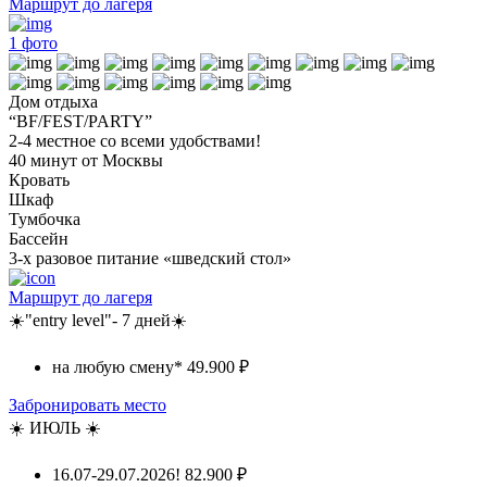
Маршрут до лагеря
1
фото
Дом отдыха
“BF/FEST/PARTY”
2-4 местное со всеми удобствами!
40 минут от Москвы
Кровать
Шкаф
Тумбочка
Бассейн
3-х разовое питание «шведский стол»
Маршрут до лагеря
☀️"entry level"- 7 дней☀️
на любую смену*
49.900 ₽
Забронировать место
☀️ ИЮЛЬ ☀️
16.07-29.07.2026!
82.900 ₽