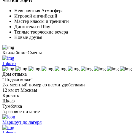
Что вас ждет:
Невероятная Атмосфера
Игровой английский
Мастер классы и тренинги
Дискотеки и Шоу
Теплые творческие вечера
Новые друзья
Ближайшие Смены
1
фото
Дом отдыха
“Подмосковье”
2-х местный номер со всеми удобствами
12 км от Москвы
Кровать
Шкаф
Тумбочка
5-разовое питание
Маршрут до лагеря
1
фото