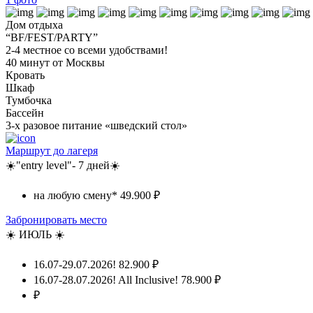
Дом отдыха
“BF/FEST/PARTY”
2-4 местное со всеми удобствами!
40 минут от Москвы
Кровать
Шкаф
Тумбочка
Бассейн
3-х разовое питание «шведский стол»
Маршрут до лагеря
☀️"entry level"- 7 дней☀️
на любую смену*
49.900 ₽
Забронировать место
☀️ ИЮЛЬ ☀️
16.07-29.07.2026!
82.900 ₽
16.07-28.07.2026! All Inclusive!
78.900 ₽
₽