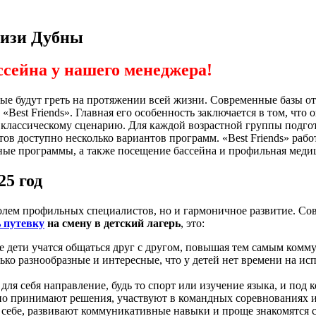
лизи Дубны
ссейна у нашего менеджера!
ые будут греть на протяжении всей жизни. Современные базы от
est Friends». Главная его особенность заключается в том, что о
у классическому сценарию. Для каждой возрастной группы подг
ов доступно несколько вариантов программ. «Best Friends» рабо
ьные программы, а также посещение бассейна и профильная мед
25 год
тролем профильных специалистов, но и гармоничное развитие. С
 путевку
на смену в детский лагерь
, это:
е дети учатся общаться друг с другом, повышая тем самым ком
о разнообразные и интересные, что у детей нет времени на исп
ля себя направление, будь то спорт или изучение языка, и под 
но принимают решения, участвуют в командных соревнованиях 
в себе, развивают коммуникативные навыки и проще знакомятся 