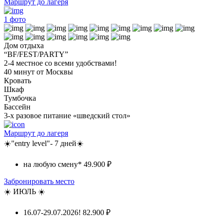
Маршрут до лагеря
1
фото
Дом отдыха
“BF/FEST/PARTY”
2-4 местное со всеми удобствами!
40 минут от Москвы
Кровать
Шкаф
Тумбочка
Бассейн
3-х разовое питание «шведский стол»
Маршрут до лагеря
☀️"entry level"- 7 дней☀️
на любую смену*
49.900 ₽
Забронировать место
☀️ ИЮЛЬ ☀️
16.07-29.07.2026!
82.900 ₽